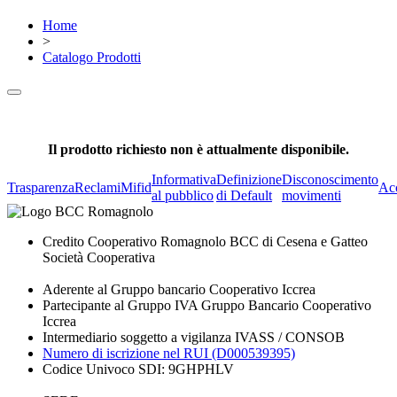
Home
>
Catalogo Prodotti
Il prodotto richiesto non è attualmente disponibile.
Informativa
Definizione
Disconoscimento
Trasparenza
Reclami
Mifid
Acc
al pubblico
di Default
movimenti
Credito Cooperativo Romagnolo BCC di Cesena e Gatteo
Società Cooperativa
Aderente al Gruppo bancario Cooperativo Iccrea
Partecipante al Gruppo IVA Gruppo Bancario Cooperativo
Iccrea
Intermediario soggetto a vigilanza IVASS / CONSOB
Numero di iscrizione nel RUI (D000539395)
Codice Univoco SDI: 9GHPHLV