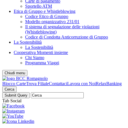
Carte di pagamento
Sportello ATM
Etica di Gruppo e Whistleblowing
Codice Etico di Gruppo
Modello organizzativo 231/01
Il sistema di segnalazione delle violazioni
(Whistleblowing)
Codice di Condotta Anticorruzione di Gruppo
La Sostenibilità
La Sostenibilità
Cooperativa Momenti insieme
Chi Siamo
Programma Viaggi
Chiudi menu
Blocco Carte
Trova Filiale
Contattaci
Lavora con Noi
RelaxBanking
Cerca
Tab Social