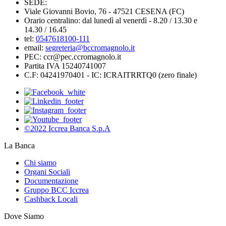
SEDE:
Viale Giovanni Bovio, 76 - 47521 CESENA (FC)
Orario centralino: dal lunedì al venerdì - 8.20 / 13.30 e
14.30 / 16.45
tel:
0547618100-111
email:
segreteria@bccromagnolo.it
PEC: ccr@pec.ccromagnolo.it
Partita IVA 15240741007
C.F: 04241970401 - IC: ICRAITRRTQ0 (zero finale)
©2022 Iccrea Banca S.p.A
La Banca
Chi siamo
Organi Sociali
Documentazione
Gruppo BCC Iccrea
Cashback Locali
Dove Siamo