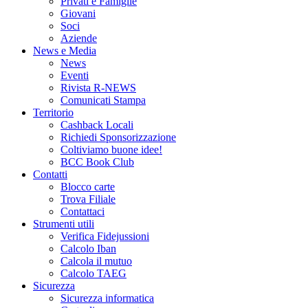
Privati e Famiglie
Giovani
Soci
Aziende
News e Media
News
Eventi
Rivista R-NEWS
Comunicati Stampa
Territorio
Cashback Locali
Richiedi Sponsorizzazione
Coltiviamo buone idee!
BCC Book Club
Contatti
Blocco carte
Trova Filiale
Contattaci
Strumenti utili
Verifica Fidejussioni
Calcolo Iban
Calcola il mutuo
Calcolo TAEG
Sicurezza
Sicurezza informatica