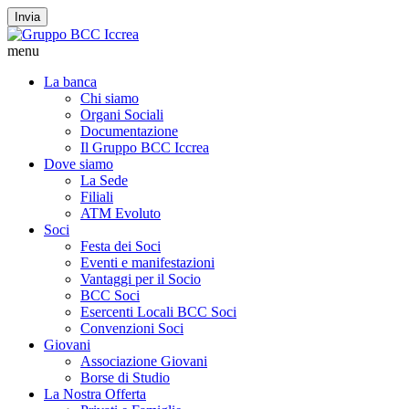
Invia
menu
La banca
Chi siamo
Organi Sociali
Documentazione
Il Gruppo BCC Iccrea
Dove siamo
La Sede
Filiali
ATM Evoluto
Soci
Festa dei Soci
Eventi e manifestazioni
Vantaggi per il Socio
BCC Soci
Esercenti Locali BCC Soci
Convenzioni Soci
Giovani
Associazione Giovani
Borse di Studio
La Nostra Offerta